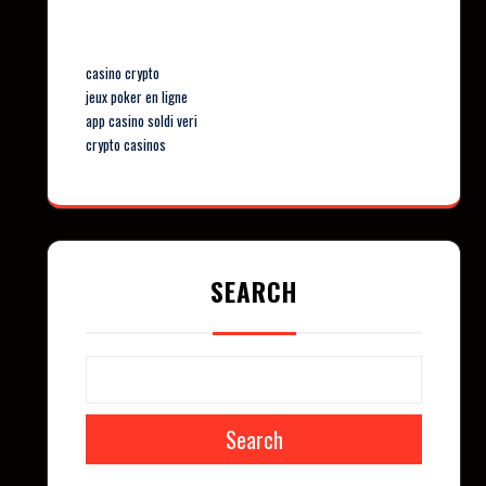
Our Partners
casino crypto
jeux poker en ligne
app casino soldi veri
crypto casinos
SEARCH
Search