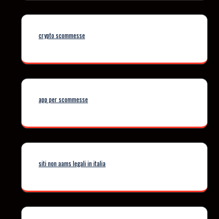
crypto scommesse
app per scommesse
siti non aams legali in italia