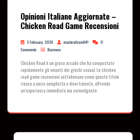
Opinioni Italiane Aggiornate –
Chicken Road Game Recensioni
3 February, 2026
masterofcoin841
0
Comments
Business
Chicken Road è un gioco arcade che ha conquistato
rapidamente gli amanti dei giochi casual. Le chicken
road game recensioni sottolineano come questo titolo
riesca a unire semplicità e divertimento, offrendo
un’esperienza immediata ma coinvolgente.