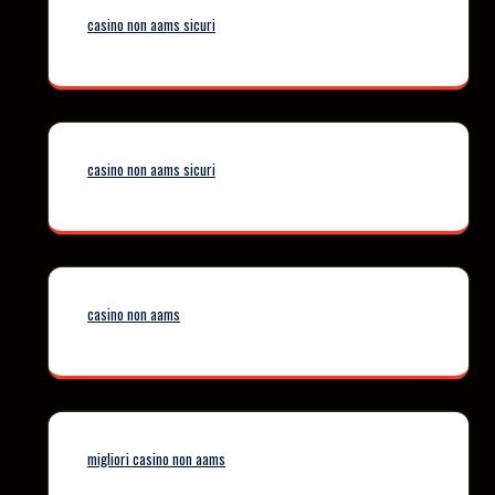
casino non aams sicuri
casino non aams sicuri
casino non aams
migliori casino non aams