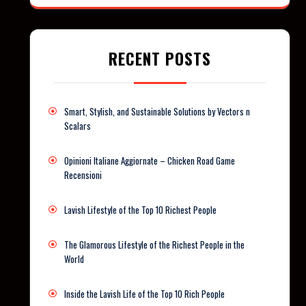
RECENT POSTS
Smart, Stylish, and Sustainable Solutions by Vectors n
Scalars
Opinioni Italiane Aggiornate – Chicken Road Game
Recensioni
Lavish Lifestyle of the Top 10 Richest People
The Glamorous Lifestyle of the Richest People in the
World
Inside the Lavish Life of the Top 10 Rich People