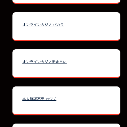
オンラインカジノ バカラ
オンラインカジノ出金早い
本人確認不要 カジノ