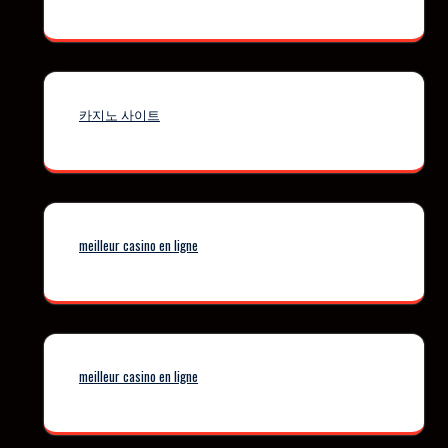
카지노 사이트
meilleur casino en ligne
meilleur casino en ligne