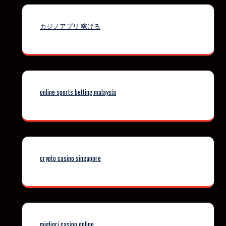
カジノアプリ 稼げる
online sports betting malaysia
crypto casino singapore
migliori casino online