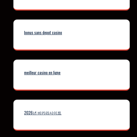
bonus sans depot casino
meilleur casino en ligne
2026년 바카라사이트