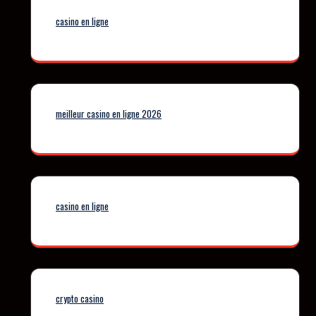
casino en ligne
meilleur casino en ligne 2026
casino en ligne
crypto casino