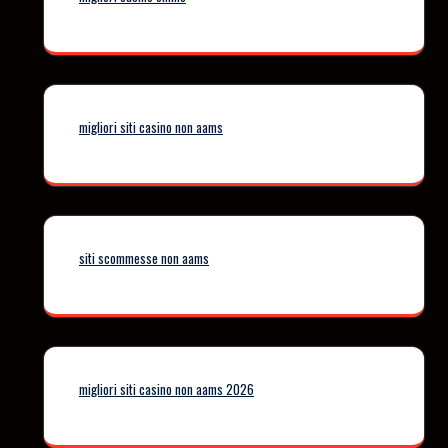
migliori siti casino non aams
siti scommesse non aams
migliori siti casino non aams 2026