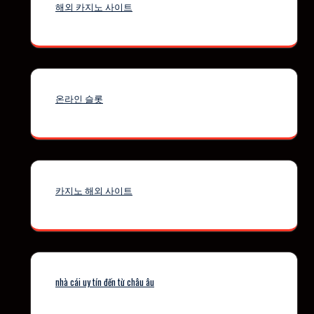
해외 카지노 사이트
온라인 슬롯
카지노 해외 사이트
nhà cái uy tín đến từ châu âu