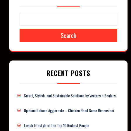
Search
RECENT POSTS
Smart, Stylish, and Sustainable Solutions by Vectors n Scalars
Opinioni Italiane Aggiornate – Chicken Road Game Recensioni
Lavish Lifestyle of the Top 10 Richest People