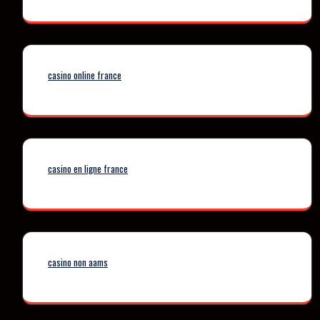
casino online france
casino en ligne france
casino non aams