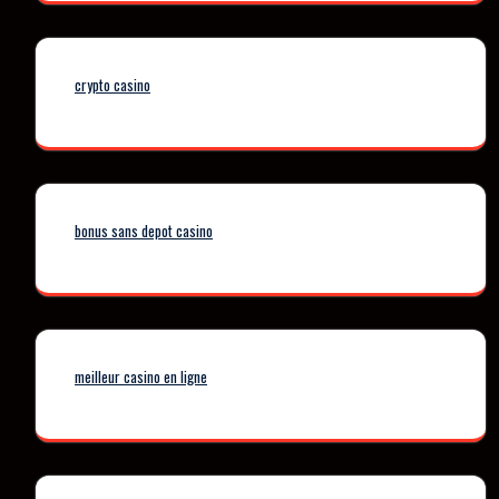
crypto casino
bonus sans depot casino
meilleur casino en ligne