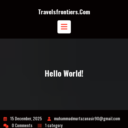
Skip
to
Travelsfrontiers.com
content
Open
Button
Hello World!
15 December, 2025
muhammadmurtazanasir90@gmail.com
0 Comments
1 category