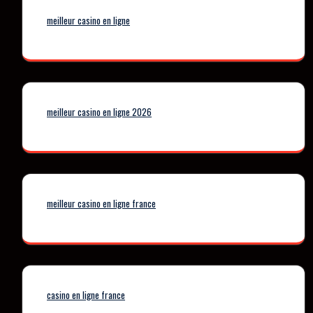
meilleur casino en ligne
meilleur casino en ligne 2026
meilleur casino en ligne france
casino en ligne france