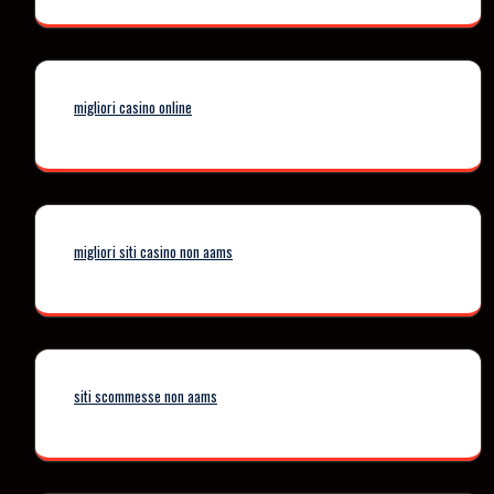
migliori casino online
migliori siti casino non aams
siti scommesse non aams