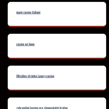
nuovi casino italiani
casino en ligne
Oficiálna stránka Luxury casino
zahraničné kasína pre slovenských hráčov