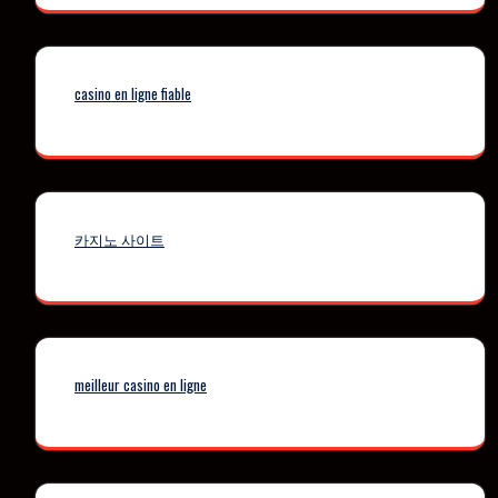
casino en ligne fiable
카지노 사이트
meilleur casino en ligne