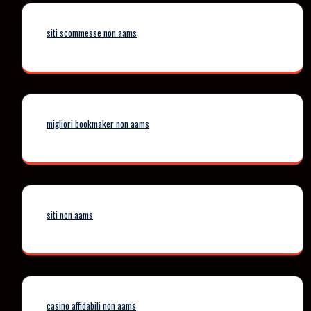
siti scommesse non aams
migliori bookmaker non aams
siti non aams
casino affidabili non aams