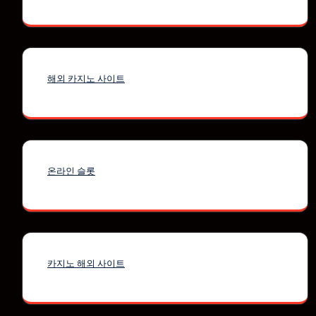
해외 카지노 사이트
온라인 슬롯
카지노 해외 사이트