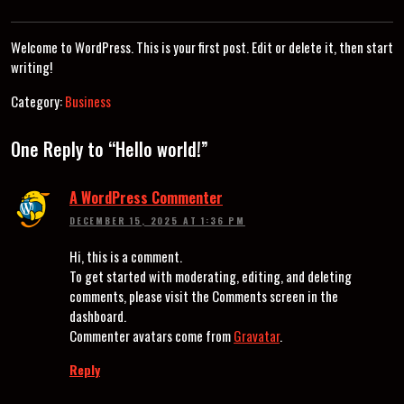
Welcome to WordPress. This is your first post. Edit or delete it, then start
writing!
Category:
Business
One Reply to “
Hello world!
”
A WordPress Commenter
DECEMBER 15, 2025 AT 1:36 PM
Hi, this is a comment.
To get started with moderating, editing, and deleting
comments, please visit the Comments screen in the
dashboard.
Commenter avatars come from
Gravatar
.
Reply