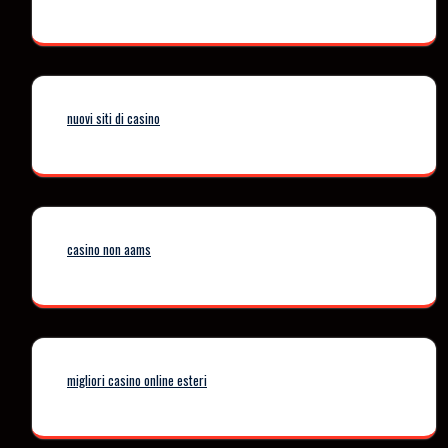
nuovi siti di casino
casino non aams
migliori casino online esteri